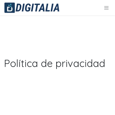
Ir al contenido
Política de privacidad