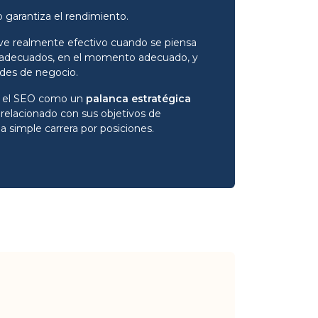
o garantiza el rendimiento.
ve realmente efectivo cuando se piensa
tes adecuados, en el momento adecuado, y
ades de negocio.
os el SEO como un
palanca estratégica
 relacionado con sus objetivos de
a simple carrera por posiciones.