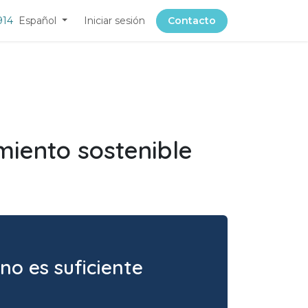
914
Español
Iniciar sesión
Contacto
imiento sostenible
 no es suficiente