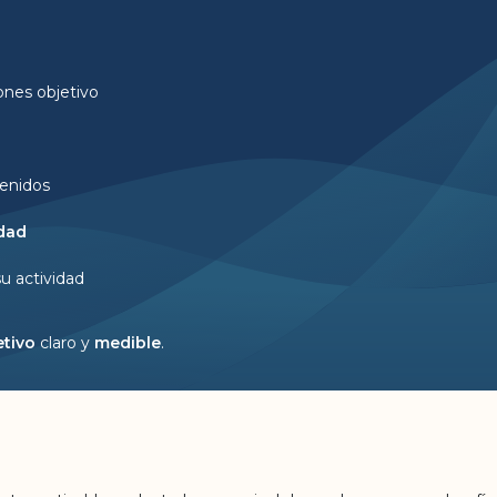
ones objetivo
tenidos
idad
u actividad
etivo
claro y
medible
.