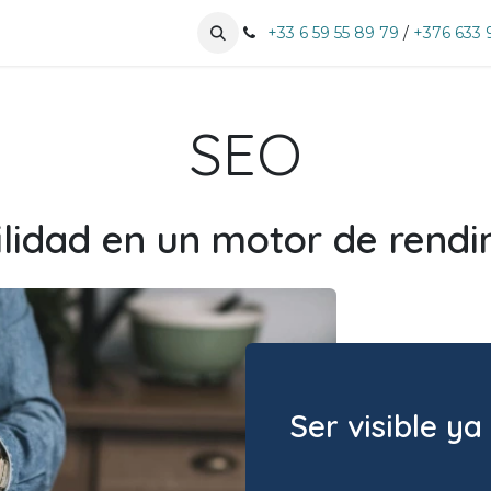
especialidades
Nuestros clientes
+33 6 59 55 89 79
Pujar cita
/
+376 633 
SEO
bilidad en un motor de rend
Ser visible ya