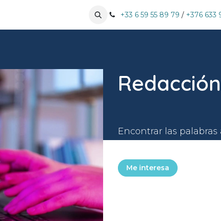
especialidades
Nuestros clientes
+33 6 59 55 89 79
Pujar cita
/
+376 633 
Redacción 
Encontrar las palabra
convencer
Me interesa