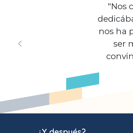
"Nos c
dedicába
nos ha p
ser 
Précédent
convin
¿Y después?