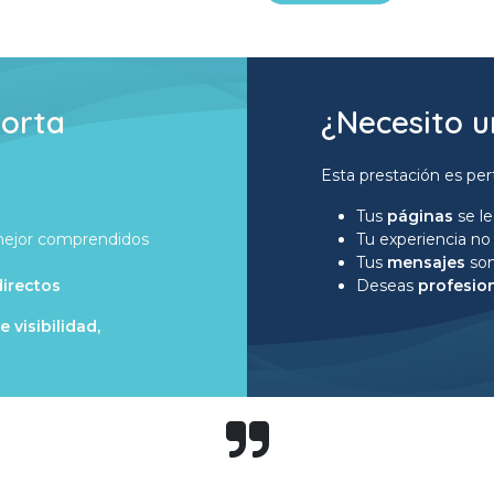
porta
¿Necesito u
Esta prestación es pert
o
Tus
páginas
se l
 mejor comprendidos
Tu experiencia no
Tus
mensajes
so
irectos
Deseas
profesio
 visibilidad,