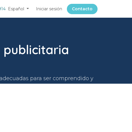
914
Español
Iniciar sesión
Contacto
publicitaria
s adecuadas para ser comprendido y