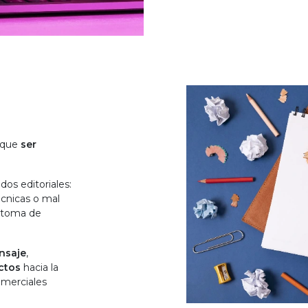
y que
ser
dos editoriales:
écnicas o mal
a toma de
nsaje
,
ctos
hacia la
omerciales