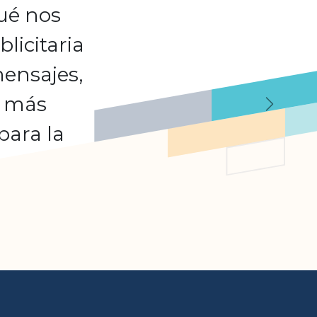
qué nos
licitaria
mensajes,
, más
Suivant
para la