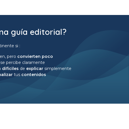
na guía editorial?
inente si :
een, pero
convierten poco
 se percibe claramente
n
difíciles
de
explicar
simplemente
nalizar
tus
contenidos