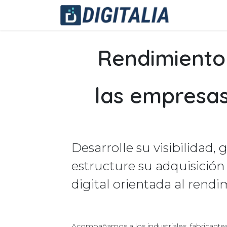
Ir al contenido
Nuestras 
Rendimiento 
las empresas
Desarrolle su visibilidad, 
estructure su adquisición 
digital orientada al rendi
Acompañamos a los industriales, fabricante