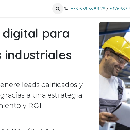
especialidades
Nuestros clientes
+33 6 59 55 89 79
Pujar cita
/
+376 633 
digital para
 industriales
genere leads calificados y
gracias a una estrategia
miento y ROI.
s y empresas técnicas en la