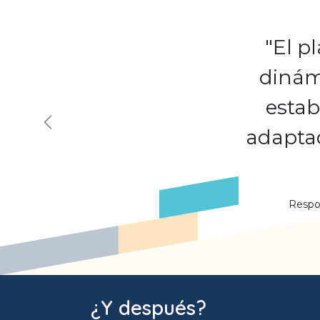
"El p
dinámi
estab
Précédent
adaptad
Respo
¿Y después?