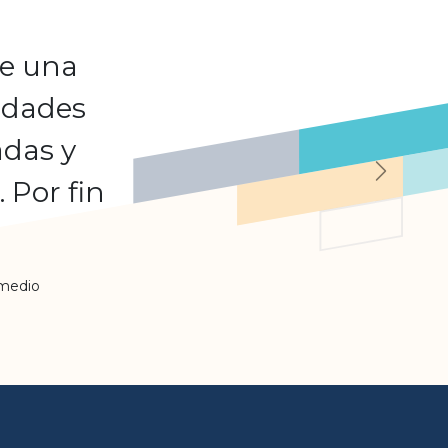
de una
ridades
adas y
Suivant
 Por fin
 medio