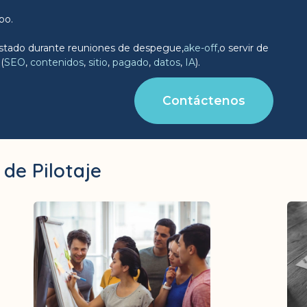
po.
justado durante reuniones de despegue,
ake-off,
o servir de
(
SEO
,
contenidos
,
sitio
,
pagado
,
datos
,
IA
).
Contáctenos
 de Pilotaje