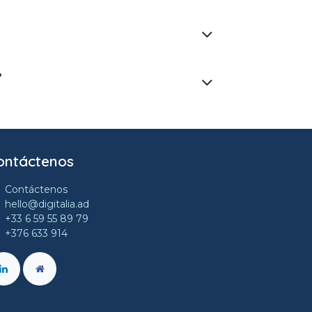
?
ontáctenos
Contáctenos
hello@digitalia.ad
+33 6 59 55 89 79
+376 633 914