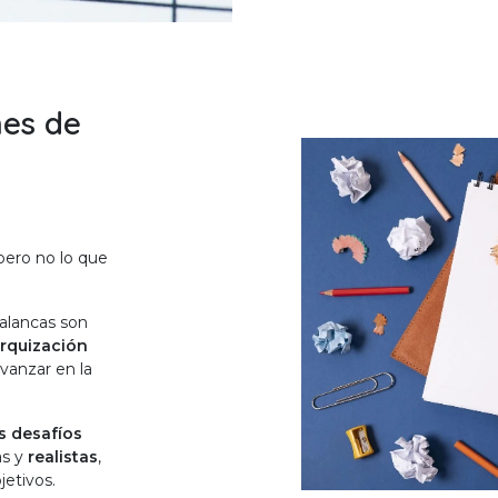
nes de
pero no lo que
palancas son
arquización
vanzar en la
us desafíos
as y
realistas
,
jetivos.