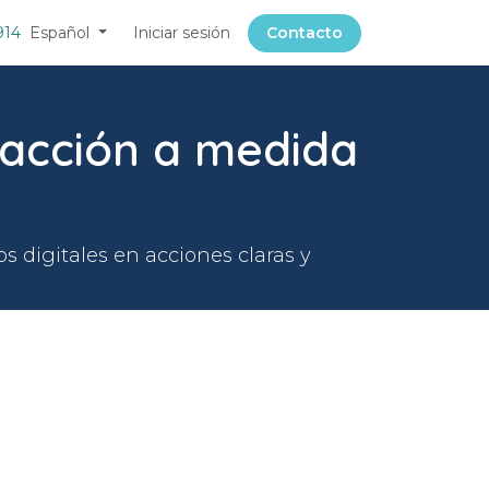
914
Español
Iniciar sesión
Contacto
 acción a medida
s digitales en acciones claras y