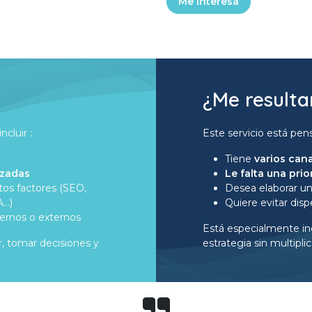
Me interesa
¿Me resultar
cluir :
Este servicio está pens
Tiene
varios cana
izadas
Le falta una pri
ntos factores (SEO,
Desea elaborar u
A…)
Quiere evitar disp
ternos o externos
Está especialmente in
r, tomar decisiones y
estrategia sin multiplic