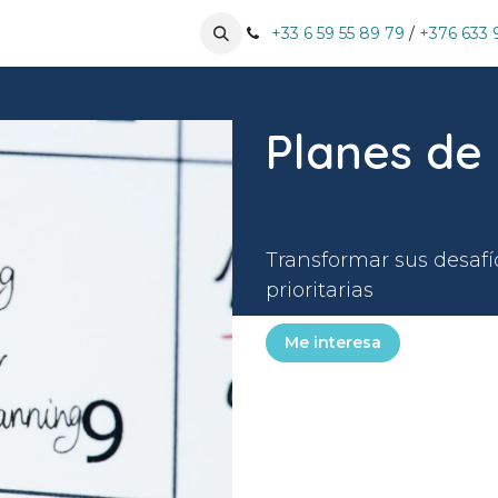
especialidades
Nuestros clientes
+33 6 59 55 89 79
Pujar cita
/
+376 633 
Planes de
Transformar sus desafío
prioritarias
Me interesa