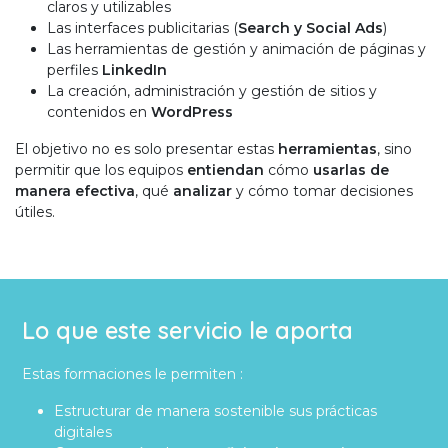
claros y utilizables
Las interfaces publicitarias (
Search y Social Ads
)
Las herramientas de gestión y animación de páginas y
perfiles
LinkedIn
La creación, administración y gestión de sitios y
contenidos en
WordPress
El objetivo no es solo presentar estas
herramientas
, sino
permitir que los equipos
entiendan
cómo
usarlas de
manera efectiva
, qué
analizar
y cómo tomar decisiones
útiles.
Lo que este servicio le aporta
Estas formaciones le permiten :
Estructurar de manera sostenible sus prácticas
digitales