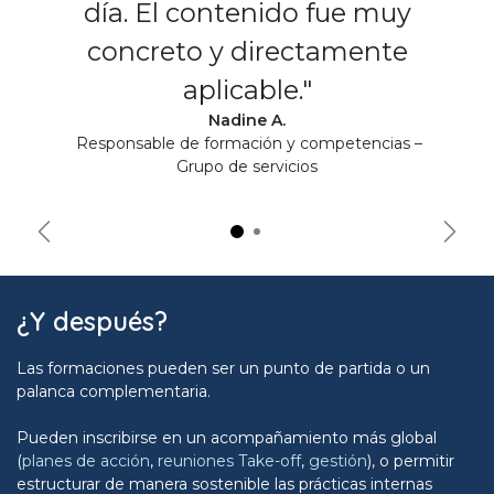
día. El contenido fue muy
concreto y directamente
aplicable."
Nadine A.
Responsable de formación y competencias –
Grupo de servicios
Précédent
Suiva
¿Y después?
Las formaciones pueden ser un punto de partida o un
palanca complementaria.
Pueden inscribirse en un acompañamiento más global
(
planes de acción
,
reuniones Take-off
,
gestión
), o permitir
estructurar de manera sostenible las prácticas internas