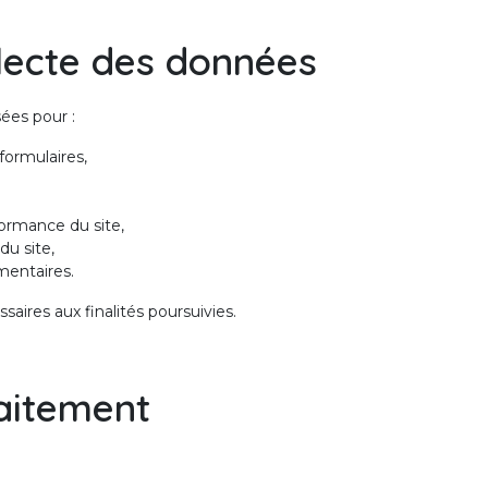
ollecte des données
ées pour :
ormulaires,
rformance du site,
du site,
mentaires.
aires aux finalités poursuivies.
raitement