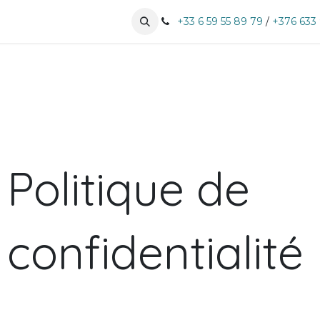
tises
Nos clients
Prendre RDV
+33 6 59 55 89 79
/
+376 633
Politique de
confidentialité