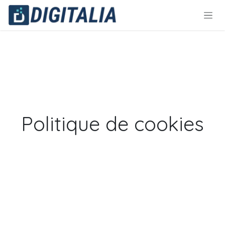
Se rendre au contenu
Politique de cookies