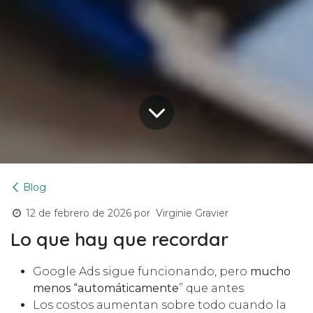
Blog
12 de febrero de 2026
por
Virginie Gravier
Lo que hay que recordar
Google Ads sigue funcionando, pero
mucho
menos “automáticamente
” que antes
Los costos aumentan sobre todo cuando la