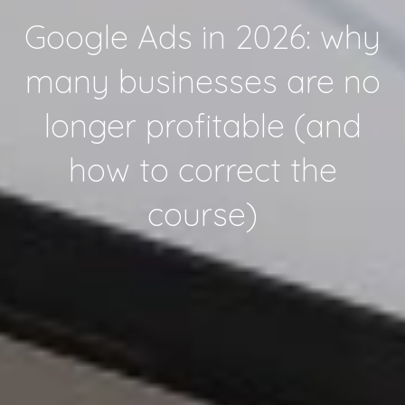
Google Ads in 2026: why
many businesses are no
longer profitable (and
how to correct the
course)