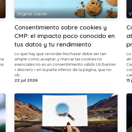
Virginie Gravier
V
Consentimiento sobre cookies y
C
CMP: el impacto poco conocido en
a
tus datos y tu rendimiento
p
Lo que hay que recordar Rechazar debe ser tan
Lo
na
simple como aceptar, y marcar las cookies no
at
na
esenciales no es un consentimiento válido Un banner
Ce
« discreto » en la parte inferior de la página, que no
co
ob...
ca
22 jul 2026
15