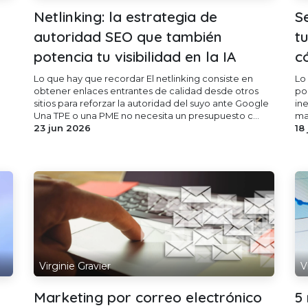
Netlinking: la estrategia de
S
autoridad SEO que también
t
potencia tu visibilidad en la IA
c
Lo que hay que recordar El netlinking consiste en
Lo
n
obtener enlaces entrantes de calidad desde otros
po
sitios para reforzar la autoridad del suyo ante Google
in
Una TPE o una PME no necesita un presupuesto c...
mar
23 jun 2026
18
Virginie Gravier
V
Marketing por correo electrónico
5