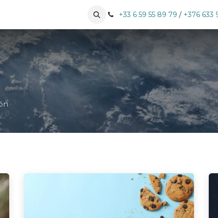
especialidades
Nuestros clientes
+33 6 59 55 89 79
Pujar cita
/
+376 633 
ión