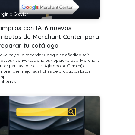
irginie Gravier
ompras con IA: 6 nuevos
tributos de Merchant Center para
reparar tu catálogo
 que hay que recordar Google ha añadido seis
ributos « conversacionales » opcionales al Merchant
nter para ayudar a sus IA (Modo IA, Gemini) a
mprender mejor sus fichas de productos Estos
mp...
 jul 2026