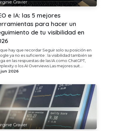
irginie Gravier
EO e IA: las 5 mejores
erramientas para hacer un
eguimiento de tu visibilidad en
026
 que hay que recordar Seguir solo su posición en
gle ya no es suficiente : la visibilidad también se
ega en las respuestas de las IA como ChatGPT,
plexity o los AI Overviews Las mejores suit...
 jun 2026
irginie Gravier