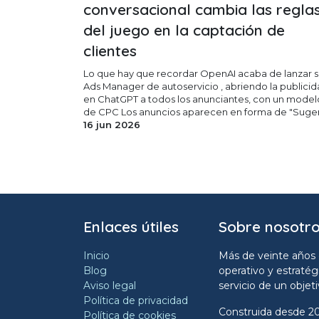
conversacional cambia las regla
del juego en la captación de
clientes
Lo que hay que recordar OpenAI acaba de lanzar 
Ads Manager de autoservicio , abriendo la publici
en ChatGPT a todos los anunciantes, con un model
de CPC Los anuncios aparecen en forma de "Suger.
16 jun 2026
Enlaces útiles
Sobre nosotr
Inicio
Más de veinte años 
Blog
operativo y estratég
Aviso legal
servicio de un objet
Política de privacidad
Construida desde 20
Política de cookies