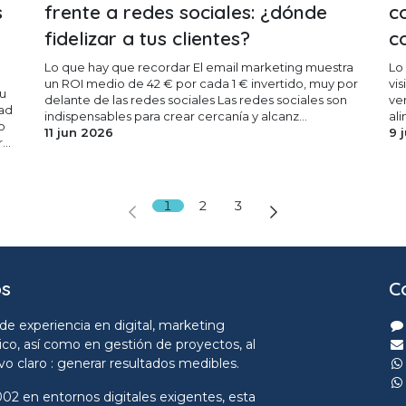
s
frente a redes sociales: ¿dónde
c
fidelizar a tus clientes?
c
Lo que hay que recordar El email marketing muestra
Lo
un ROI medio de 42 € por cada 1 € invertido, muy por
vis
su
delante de las redes sociales Las redes sociales son
ve
dad
indispensables para crear cercanía y alcanz...
ali
o
11 jun 2026
9 
..
1
2
3
os
C
de experiencia en digital, marketing
ico, así como en gestión de proyectos, al
ivo claro : generar resultados medibles.
02 en entornos digitales exigentes, esta