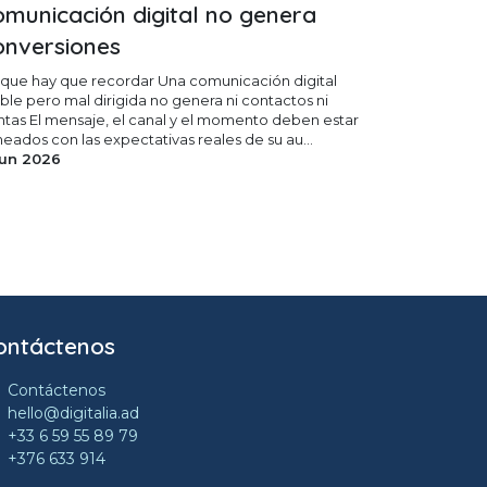
omunicación digital no genera
onversiones
 que hay que recordar Una comunicación digital
ible pero mal dirigida no genera ni contactos ni
ntas El mensaje, el canal y el momento deben estar
neados con las expectativas reales de su au...
jun 2026
ontáctenos
Contáctenos
hello@digitalia.ad
+33 6 59 55 89 79
+376 633 914