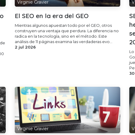
Virginie Gravier
V
yo
El SEO en la era del GEO
S
h
Mientras algunos apuestan todo por el GEO, otros
construyen una ventaja que perdura. La diferencia no
s
radica en la tecnología, sino en el método. Este
2
análisis de 11 páginas examina las verdaderas evo...
 de
2 jul 2026
Lo
00
Goo
ju
Per
30
Virginie Gravier
V