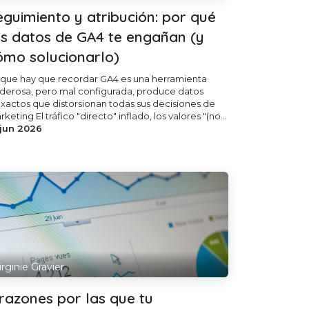
eguimiento y atribución: por qué
us datos de GA4 te engañan (y
ómo solucionarlo)
 que hay que recordar GA4 es una herramienta
derosa, pero mal configurada, produce datos
exactos que distorsionan todas sus decisiones de
keting El tráfico "directo" inflado, los valores "(no...
 jun 2026
irginie Gravier
 razones por las que tu