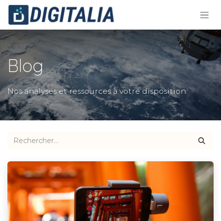
Se rendre au contenu
Blog
Nos analyses et ressources à votre disposition