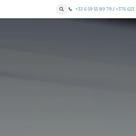
tises
Nos clients
Prendre RDV
+33 6 59 55 89 79
/
+376 633