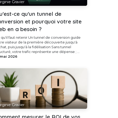
irginie Gravier
u'est-ce qu'un tunnel de
onversion et pourquoi votre site
eb en a besoin ?
 qu'il faut retenir Un tunnel de conversion guide
tre visiteur de la première découverte jusqu'à
chat, puis jusqu'à la fidélisation Sans tunnel
ucturé, votre trafic représente une dépense ; ...
 mai 2026
irginie Gravier
omment mesurer le ROI de vos