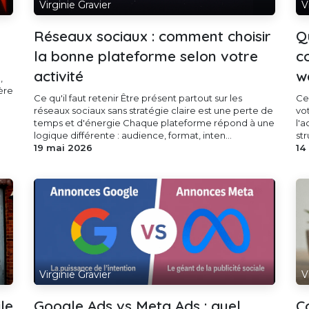
Virginie Gravier
V
Réseaux sociaux : comment choisir
Q
la bonne plateforme selon votre
c
activité
w
,
tère
Ce qu'il faut retenir Être présent partout sur les
Ce
réseaux sociaux sans stratégie claire est une perte de
vo
temps et d'énergie Chaque plateforme répond à une
l'a
logique différente : audience, format, inten...
str
19 mai 2026
14
Virginie Gravier
V
le
Google Ads vs Meta Ads : quel
C