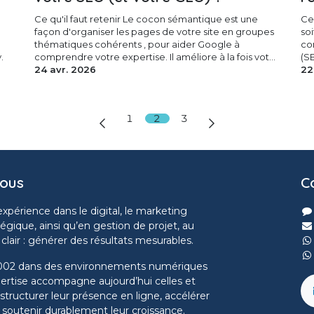
Ce qu'il faut retenir Le cocon sémantique est une
Ce 
façon d'organiser les pages de votre site en groupes
so
thématiques cohérents , pour aider Google à
con
.
comprendre votre expertise. Il améliore à la fois vot...
(SE
24 avr. 2026
22
1
2
3
nous
C
expérience dans le digital, le marketing
tégique, ainsi qu’en gestion de projet, au
 clair : générer des résultats mesurables.
2002 dans des environnements numériques
pertise accompagne aujourd’hui celles et
structurer leur présence en ligne, accélérer
 soutenir durablement leur croissance.