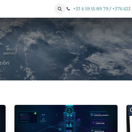
tises
Nos clients
Prendre RDV
+33 6 59 55 89 79
/
+376 633
tion