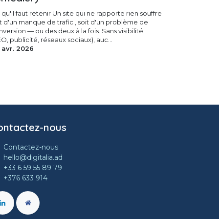
qu'il faut retenir Un site qui ne rapporte rien souffre
it d'un manque de trafic , soit d'un problème de
version — ou des deux à la fois. Sans visibilité
O, publicité, réseaux sociaux), auc...
 avr. 2026
ontactez-nous
Contactez-nous
hello@digitalia.ad
+33 6 59 55 89 79
+376 633 914