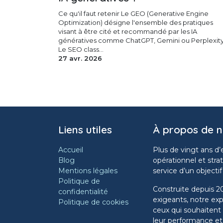
Ce qu'il faut retenir Le GEO (Generative Engine
Optimization) désigne l'ensemble des pratiques
visant à être cité et recommandé par les IA
génératives comme ChatGPT, Gemini ou Perplexity
Le SEO class...
27 avr. 2026
Liens utiles
À propos de 
Accueil
Plus de vingt ans d’
Blog
opérationnel et stra
Mentions légales
service d’un objectif
Politique de
Construite depuis 
confidentialité
exigeants, notre ex
Politique de cookies
ceux qui souhaitent 
leur performance et