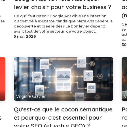
?
levier choisir pour votre business ?
a
(
e
Ce qu'il faut retenir Google Ads cible une intention
ise
d'achat déjà existante, tandis que Meta Ads génère la
Ce 
découverte et crée le désir Le bon levier dépend
se
avant tout de votre secteur, de votre object...
ac
5 mai 2026
pas
30
Virginie Gravier
V
Qu'est-ce que le cocon sémantique
P
s
et pourquoi c'est essentiel pour
r
votre SEO (et votre GEO) ?
r