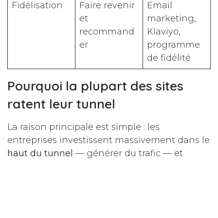
Fidélisation
Faire revenir
Email
et
marketing,
recommand
Klaviyo,
er
programme
de fidélité
Pourquoi la plupart des sites
ratent leur tunnel
La raison principale est simple : les
entreprises investissent massivement dans le
haut du tunnel
— générer du trafic — et
quasiment rien dans le bas — convertir ce
trafic. Un budget publicitaire conséquent sur
Google Ads
ou Meta Ads n'a aucun sens si la
page sur laquelle atterrit le visiteur est mal