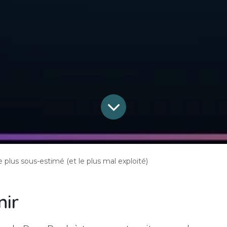
le plus sous-estimé (et le plus mal exploité)
nir