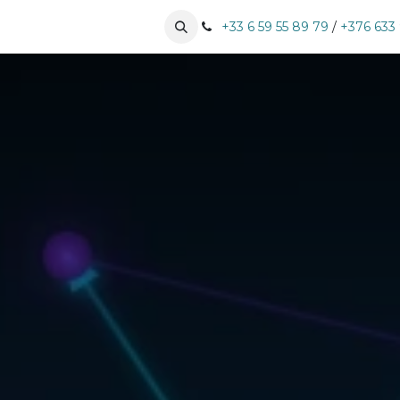
tises
Nos clients
Prendre RDV
+33 6 59 55 89 79
/
+376 633