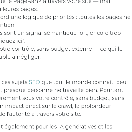
bue le PageRank à travers votre site — mal
illeures pages.
ord une logique de priorités : toutes les pages ne
ntion.
es sont un signal sémantique fort, encore trop
quez ici".
votre contrôle, sans budget externe — ce qui le
able à négliger.
e ces sujets
SEO
que tout le monde connaît, peu
t presque personne ne travaille bien. Pourtant,
tièrement sous votre contrôle, sans budget, sans
n impact direct sur le crawl, la profondeur
e l'autorité à travers votre site.
t également pour les IA génératives et les