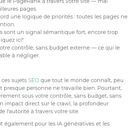
bue le PageRank à travers votre site — mal
illeures pages.
ord une logique de priorités : toutes les pages ne
ntion.
es sont un signal sémantique fort, encore trop
quez ici".
votre contrôle, sans budget externe — ce qui le
able à négliger.
e ces sujets
SEO
que tout le monde connaît, peu
t presque personne ne travaille bien. Pourtant,
tièrement sous votre contrôle, sans budget, sans
n impact direct sur le crawl, la profondeur
e l'autorité à travers votre site.
t également pour les IA génératives et les