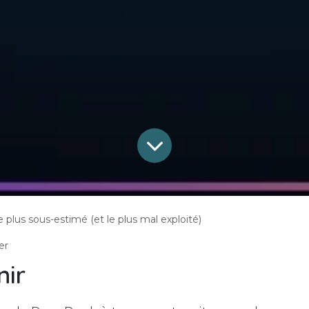
le plus sous-estimé (et le plus mal exploité)
er
nir