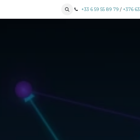
es expertises
Històries d'èxit
+33 6 59 55 89 79
Pujar cita
/
+376 63