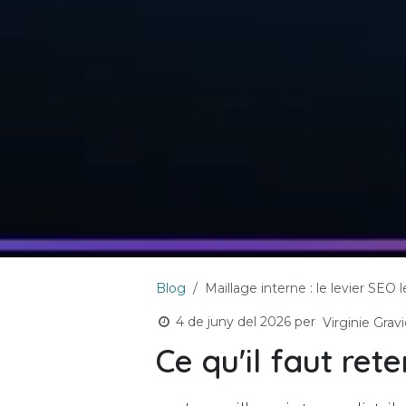
Blog
Maillage interne : le levier SEO 
4 de juny del 2026
per
Virginie Gravi
Ce qu'il faut rete