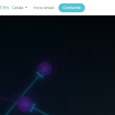
3 914
Català
Inicia sessió
Contacte