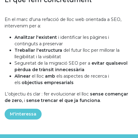
En el marc d'una refacció de lloc web orientada a SEO,
intervenim per a:
Analitzar l'existent
i identificar les pàgines i
continguts a preservar
Treballar l'estructura
del futur lloc per millorar la
llegibilitat i la visibilitat
Seguretat de la migració SEO per a
evitar qualsevol
pèrdua de trànsit innecessària
Alinear
el lloc
amb
els aspectes de recerca i
els
objectius empresarials
L'objectiu és clar : fer evolucionar el lloc
sense començar
de zero,
i
sense trencar el que ja funciona
.
M'interessa