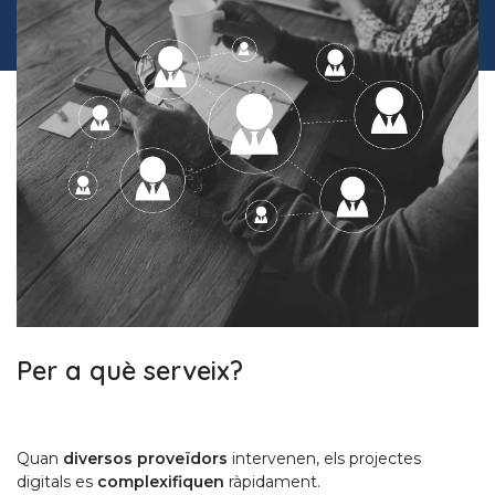
Per a què serveix?
Quan
diversos proveïdors
intervenen, els projectes
digitals es
complexifiquen
ràpidament.