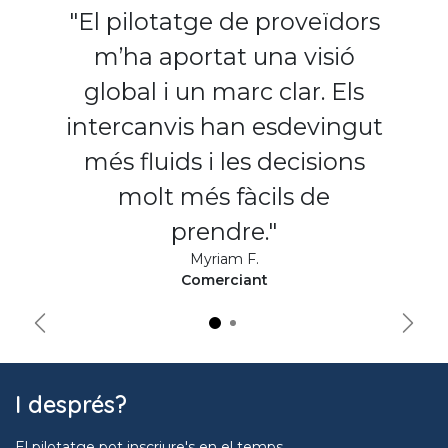
"El pilotatge de proveïdors
m’ha aportat una visió
global i un marc clar. Els
intercanvis han esdevingut
més fluids i les decisions
molt més fàcils de
prendre."
Myriam F.
Comerciant
Précédent
Suiva
I després?
El pilotatge pot inscriure's en el temps.