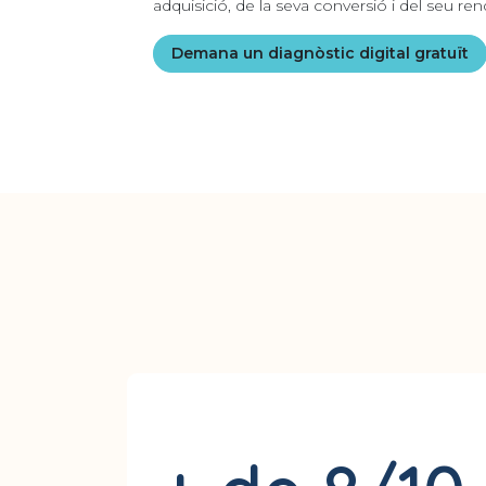
adquisició, de la seva conversió i del seu re
Demana un diagnòstic digital gratuït