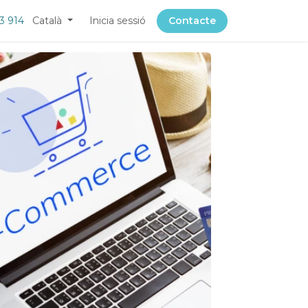
3 914
Català
Inicia sessió
Contacte