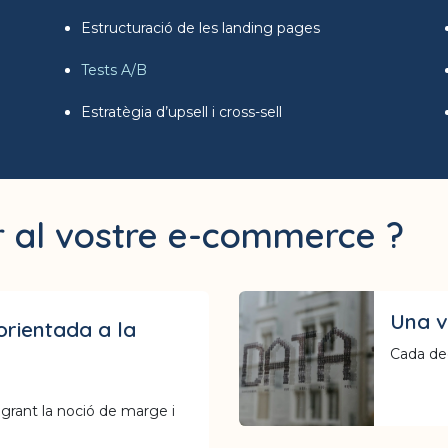
Estructuració de les landing pages
Tests A/B
Estratègia d’upsell i cross-sell
er al vostre e-commerce ?
Una vi
rientada a la
Cada dec
grant la noció de marge i