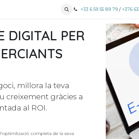
es expertises
Històries d'èxit
+33 6 59 55 89 79
Pujar cita
/
+376 63
 DIGITAL PER
MERCIANTS
ci, millora la teva
teu creixement gràcies a
entada al ROI.
optimització completa de la seva