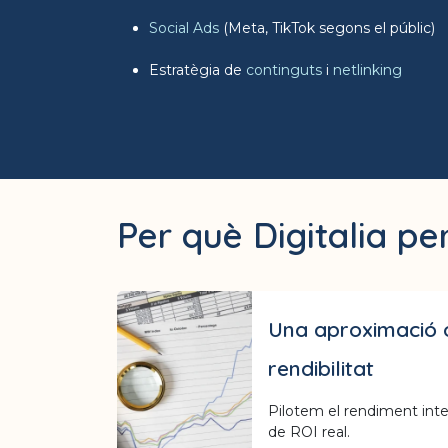
Social Ads
(Meta, TikTok segons el públic)
Estratègia de
continguts
i
netlinking
Per què Digitalia p
Una aproximació o
rendibilitat
Pilotem el rendiment inte
de ROI real.