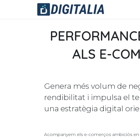
Skip to Content
Les nostr
PERFORMANCE
ALS E-CO
Genera més volum de nego
rendibilitat i impulsa el 
una estratègia digital ori
Acompanyem els e-comerços ambiciós en l'