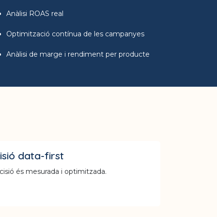
Anàlisi ROAS real
Optimització contínua de les campanyes
Anàlisi de marge i rendiment per producte
sió data-first
isió és mesurada i optimitzada.