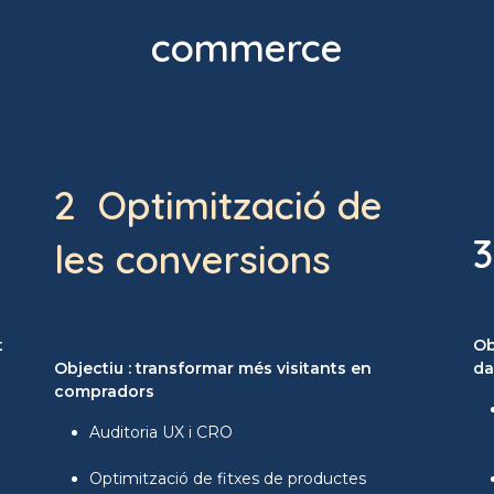
commerce
2 Optimització de
3
les conversions
t
Ob
Objectiu : transformar més visitants en
da
compradors
Auditoria UX i CRO
Optimització de fitxes de productes