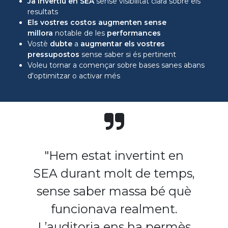
Ja invertiu en SEA
sense visibilitat clara sobre els
resultats
Els vostres costos augmenten sense
millora
notable de les
performances
Vostè
dubte
a
augmentar els vostres
pressupostos
sense saber si és pertinent
Voleu tornar a començar sobre bases sanes abans
d'optimitzar o activar més
"Hem estat invertint en
SEA durant molt de temps,
sense saber massa bé què
funcionava realment.
L’auditoria ens ha permès