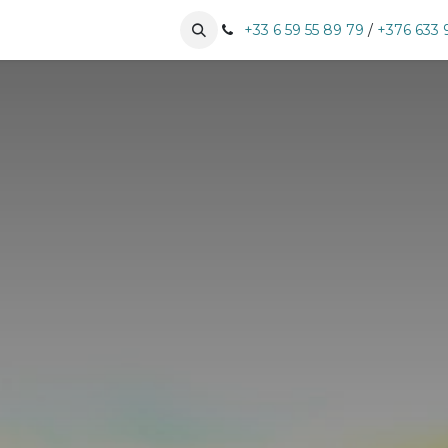
especialidades
Nuestros clientes
+33 6 59 55 89 79
Pujar cita
/
+376 633 