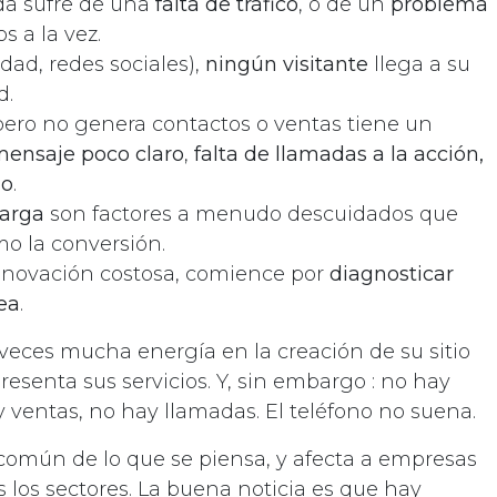
da sufre de una
falta de tráfico
, o de un
problema
 a la vez.
idad, redes sociales),
ningún visitante
llega a su
d.
s pero no genera contactos o ventas tiene un
ensaje poco claro
,
falta de llamadas a la acción,
io
.
carga
son factores a menudo descuidados que
o la conversión.
enovación costosa, comience por
diagnosticar
ea
.
 veces mucha energía en la creación de su sitio
presenta sus servicios. Y, sin embargo : no hay
y ventas, no hay llamadas. El teléfono no suena.
común de lo que se piensa, y afecta a empresas
 los sectores. La buena noticia es que hay