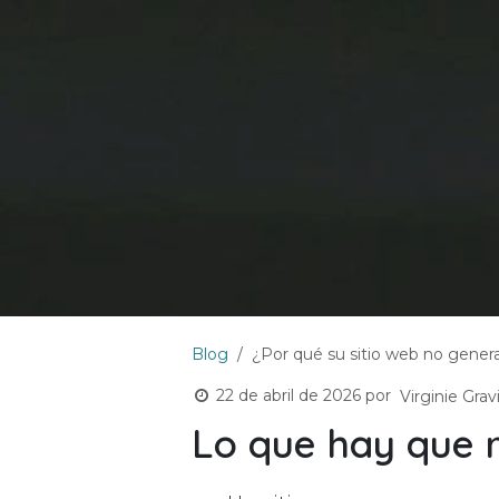
Blog
¿Por qué su sitio web no genera
22 de abril de 2026
por
Virginie Grav
Lo que hay que 