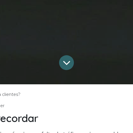
 clientes?
ier
recordar