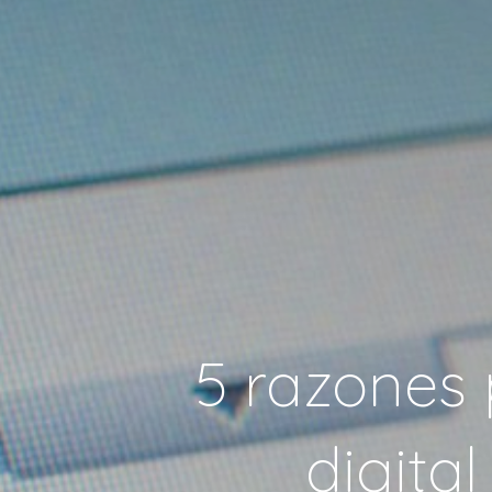
5 razones 
digita