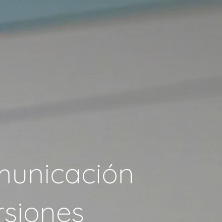
omunicación
rsiones