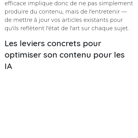
efficace implique donc de ne pas simplement
produire du contenu, mais de l'entretenir —
de mettre à jour vos articles existants pour
qu'ils reflètent l'état de l'art sur chaque sujet.
Les leviers concrets pour
optimiser son contenu pour les
IA
Passer de la théorie à la pratique demande
d'intégrer plusieurs réflexes dans sa stratégie
de contenu.
Le premier levier est la
structuration des
contenus
avec un balisage sémantique clair.
Votre site doit utilisez des balises H1, H2, H3
cohérentes avec les questions que posent vos