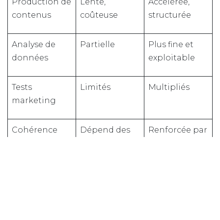
Production de
Lente,
Accélérée,
contenus
coûteuse
structurée
Analyse de
Partielle
Plus fine et
données
exploitable
Tests
Limités
Multipliés
marketing
Cohérence
Dépend des
Renforcée par
globale
équipes
les process
L’IA devient alors un levier de performance
durable, à condition d’être pilotée.